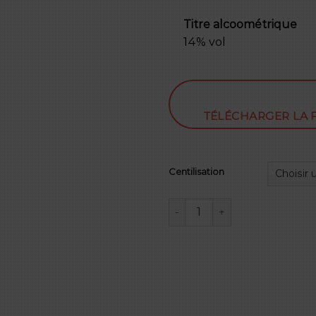
Titre alcoométrique
14% vol
TÉLÉCHARGER LA 
Centilisation
quantité de Hautbois Solo 2