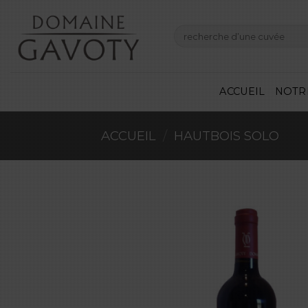
Skip
to
Recherche
content
pour :
ACCUEIL
NOTR
ACCUEIL
/
HAUTBOIS SOLO