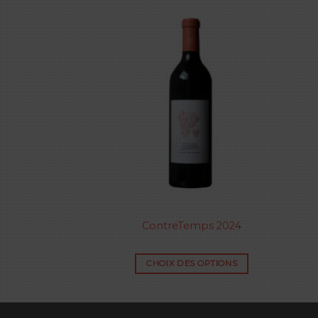
 rouge 2020
ContreTemps 2024
ES OPTIONS
CHOIX DES OPTIONS