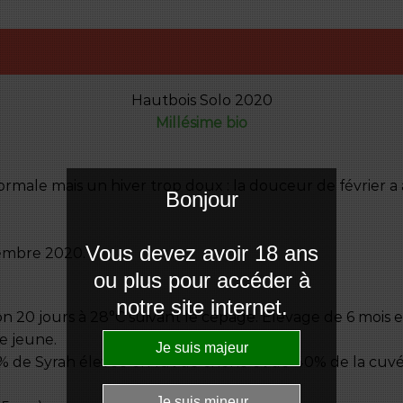
Hautbois Solo 2020
Millésime bio
rmale mais un hiver trop doux : la douceur de février a
Bonjour
Vous devez avoir 18 ans
embre 2020.
ou plus pour accéder à
notre site internet.
ison 20 jours à 28°C suivant le cépage. Élevage de 6 mois
e jeune.
% de Syrah élevée en fût de chêne et de 40% de la cuv