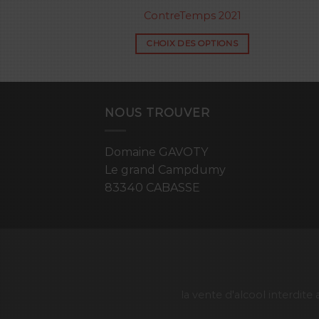
 rouge 2021
ContreTemps 2021
ES OPTIONS
CHOIX DES OPTIONS
NOUS TROUVER
Domaine GAVOTY
Le grand Campdumy
83340 CABASSE
la vente d'alcool interdit