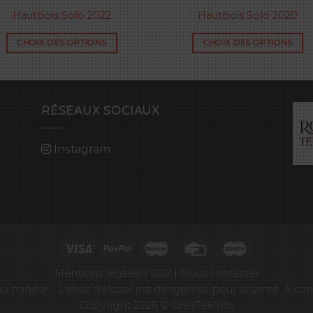
Hautbois Solo 2022
Hautbois Solo 2020
CHOIX DES OPTIONS
CHOIX DES OPTIONS
RÉSEAUX SOCIAUX
Instagram
Mentions légales |
CGV |
Nous contacter
e au mineur - L’abus d’alcool est dangereux pour la santé. A
Copyright 2026 ©
CreaTekInfo