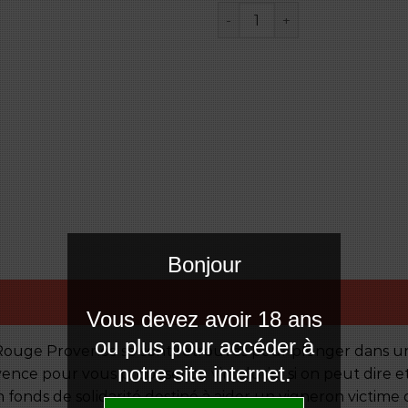
quantité de Plaisir solidaire
Bonjour
Vous devez avoir 18 ans
ou plus pour accéder à
 Rouge Provence se sont retrouvés pour plonger dans u
notre site internet.
nce pour vous proposer ce vin pluriel si on peut dire et
n fonds de solidarité destiné à aider un vigneron victime