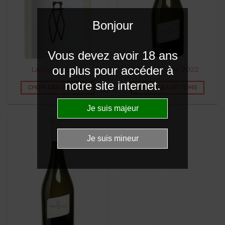
Bonjour
Vous devez avoir 18 ans
ou plus pour accéder à
La Cigale Blanc
Premier rôle 2022
notre site internet.
CHOIX DES OPTIONS
CHOIX DES OPTIONS