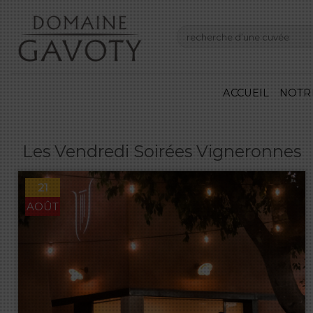
Skip
to
Recherche
content
pour :
ACCUEIL
NOTR
Les Vendredi Soirées Vigneronnes
21
AOÛT