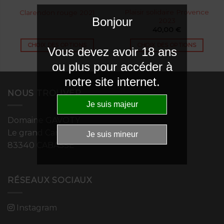
Plaisir solidaire Provence
Clarendon rouge 2021
Bonjour
2023
40,00
€
CHOIX DES OPTIONS
CHOIX DES OPTIONS
Vous devez avoir 18 ans
ou plus pour accéder à
notre site internet.
NOUS TROUVER
Domaine GAVOTY
Le grand Campdumy
83340 CABASSE
RÉSEAUX SOCIAUX
Instagram