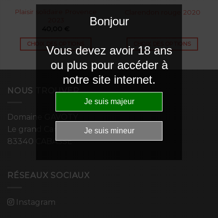
Plaisir solidaire Provence
Clarendon rouge 2020
Bonjour
2023
40,00
€
CHOIX DES OPTIONS
CHOIX DES OPTIONS
Vous devez avoir 18 ans
ou plus pour accéder à
notre site internet.
NOUS TROUVER
Domaine GAVOTY
Le grand Campdumy
83340 CABASSE
RÉSEAUX SOCIAUX
Instagram