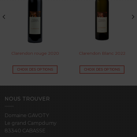
Clarendon rouge 2020
Clarendon Blanc 2022
CHOIX DES OPTIONS
CHOIX DES OPTIONS
NOUS TROUVER
Domaine GAVOTY
Le grand Campdumy
83340 CABASSE