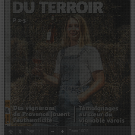
Page
1
/
1
Zoom
100%