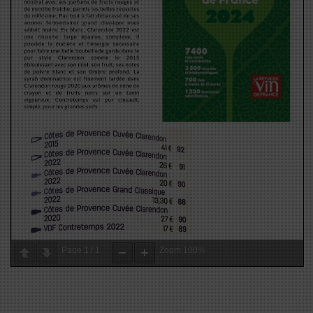
Page
1
/
1
Zoom
100%