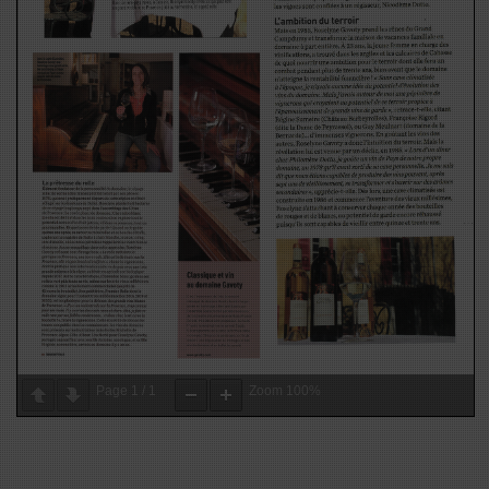
Page
1
/
1
Zoom
100%