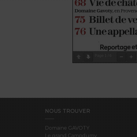
Page
1
/
6
NOUS TROUVER
Domaine GAVOTY
Le grand Campdumy