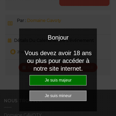
Par :
Domaine Gavoty
Bonjour
Détails Du Calendrier De L'événement
Vous devez avoir 18 ans
21 août, 2026 18H 00min
-
23H 00min
ou plus pour accéder à
notre site internet.
AJOUTER À VOTRE CALENDRIER
NOUS TROUVER
Domaine GAVOTY