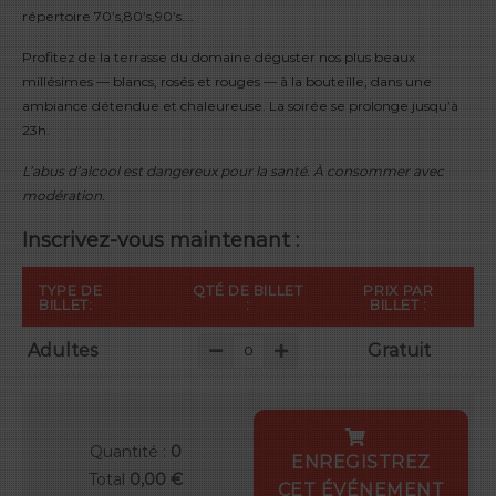
répertoire 70’s,80’s,90’s….
Profitez de la terrasse du domaine déguster nos plus beaux
millésimes — blancs, rosés et rouges — à la bouteille, dans une
ambiance détendue et chaleureuse. La soirée se prolonge jusqu’à
23h.
L’abus d’alcool est dangereux pour la santé. À consommer avec
modération.
Inscrivez-vous maintenant :
TYPE DE
QTÉ DE BILLET
PRIX PAR
BILLET:
:
BILLET :
Adultes
Gratuit
Quantité :
0
ENREGISTREZ
Total
0,00 €
CET ÉVÉNEMENT